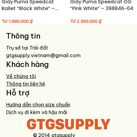
Giày Puma Speedcat
Giày Puma Speedcat OG
cà phê, thì đây là lựa chọn đúng tầm.
Ballet “Black White” –
“Pink White” – 398846-04
406334-06
Hướng dẫn bảo quản giày
Từ
1.990.000
₫
Từ
2.390.000
₫
Lau giày bằng khăn ẩm và bàn chải mềm sau khi sử dụng ngoài trời.
Thông tin
Không nên ngâm giày trong nước, đặc biệt phần đế trail.
Trụ sở tại Trái đất
Tránh để giày dưới ánh nắng trực tiếp hoặc nơi ẩm thấp lâu ngày.
gtgsupply.vietnam@gmail.com
Nên để giấy giữ form hoặc shoe tree để bảo quản form.
Khách hàng
Về chúng tôi
Thông tin liên hệ
Hỗ trợ
Hướng dẫn chọn size chuẩn
Dịch vụ đi kèm và hậu mãi
GTGSUPPLY
© 2014 gtgsupply