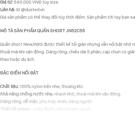
Giá từ:
640.000 VNĐ tùy size.
Liên hệ:
IG @dusted.vn
Giá sản phẩm có thể thay đổi tùy thời điểm. Sản phẩm tới tay bạn sau
MÔ TẢ SẢN PHẨM QUẦN SHORT JN52C55
Quần short NewJNXS
được thiết kế tối giản nhưng vẫn nổi bật nhờ m
thoải mái khi vận động. Dáng rộng, chiều dài 5 phân, cạp chun co gi
thao hoặc du lịch.
ĐẶC ĐIỂM NỔI BẬT
Chất liệu:
100% nylon bền nhẹ, thoáng khí.
Khả năng chống nước nhẹ
, nhanh khô, thoải mái khi vận động.
Dáng rộng, dễ mặc
, phù hợp nhiều dáng người.
Thiết kế unisex
– mặc được cho cả nam và nữ.
Cạp chun kèm dây rút
, tiện điều chỉnh theo vòng eo.
LÝ DO NÊN CHỌN QUẦN SHORT NEWJNXS JN52C55