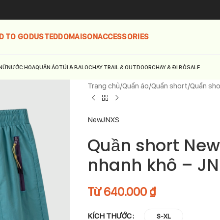
D TO GO
DUSTED
DOMAISON
ACCESSORIES
NỮ
NƯỚC HOA
QUẦN ÁO
TÚI & BALO
CHẠY TRAIL & OUTDOOR
CHẠY & ĐI BỘ
SALE
Trang chủ
Quần áo
Quần short
Quần sho
NewJNXS
Quần short New
nhanh khô – J
Từ
640.000
₫
KÍCH THƯỚC
S-XL