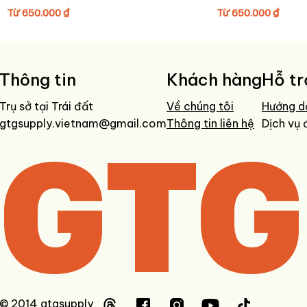
Cửa hàng:
DUSTED.VN
Từ
650.000
₫
Từ
650.000
₫
Hàng về:
2-3 tuần (tùy điều kiện vận chuyển)
Miễn phí ship
nội địa tại Việt Nam
Lưu ý:
Giá có thể thay đổi tùy thời điểm, inbox ngay để được báo giá
Thông tin
Khách hàng
Hỗ tr
Trụ sở tại Trái đất
Về chúng tôi
Hướng d
gtgsupply.vietnam@gmail.com
GTG
Thông tin liên hệ
Dịch vụ 
© 2014 gtgsupply