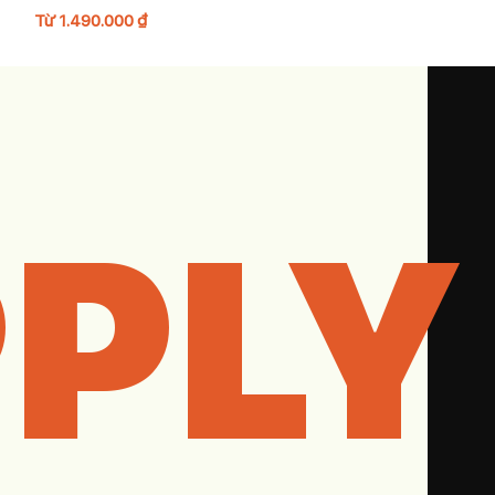
Từ
1.490.000
₫
Từ
890.000
₫
PLY