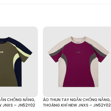
NewJNXS là item không thể thiếu cho mùa hè. Dễ phối cùng áo thun, t
a năng – tiện dụng – hợp thời trang
.
GẮN CHỐNG NẮNG,
ÁO THUN TAY NGẮN CHỐNG NẮNG,
 JNXS – JN52Y02
THOÁNG KHÍ NEW JNXS – JN52Y02