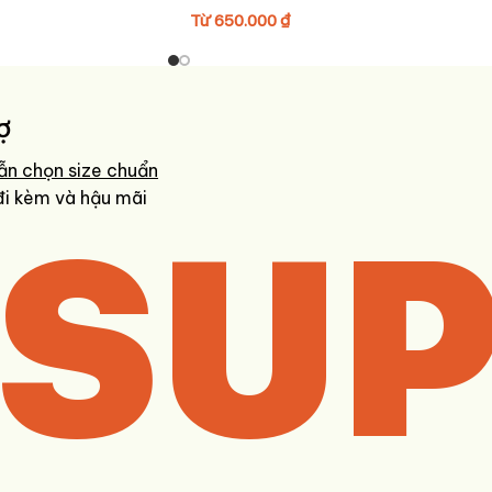
Từ
650.000
₫
 nhanh và chính xác nhất.
ợ
ẫn chọn size chuẩn
SUP
đi kèm và hậu mãi