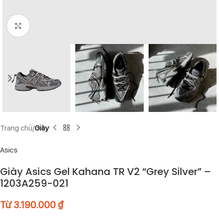
Click to enlarge
Trang chủ
Giày
Asics
Giày Asics Gel Kahana TR V2 “Grey Silver” –
1203A259-021
Từ
3.190.000
₫