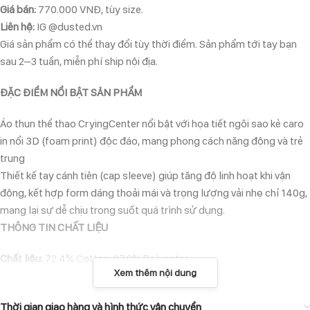
Giá bán:
770.000 VNĐ, tùy size.
Liên hệ:
IG @dusted.vn
Giá sản phẩm có thể thay đổi tùy thời điểm. Sản phẩm tới tay bạn
sau 2–3 tuần, miễn phí ship nội địa.
ĐẶC ĐIỂM NỔI BẬT SẢN PHẨM
Áo thun thể thao CryingCenter nổi bật với họa tiết ngôi sao kẻ caro
in nổi 3D (foam print) độc đáo, mang phong cách năng động và trẻ
trung
Thiết kế tay cánh tiên (cap sleeve) giúp tăng độ linh hoạt khi vận
động, kết hợp form dáng thoải mái và trọng lượng vải nhẹ chỉ 140g,
mang lại sự dễ chịu trong suốt quá trình sử dụng.
THÔNG TIN CHẤT LIỆU
Chất liệu:
72.4% Cotton, 27.6% Polyester
Xem thêm nội dung
Định lượng vải:
140g
Phù hợp:
Chạy bộ, tập gym, thể thao ngoài trời, mặc thường ngày.
Thời gian giao hàng và hình thức vận chuyển