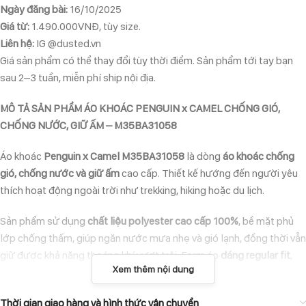
Ngày đăng bài:
16/10/2025
Giá từ:
1.490.000VNĐ, tùy size.
Liên hệ:
IG @dusted.vn
Giá sản phẩm có thể thay đổi tùy thời điểm. Sản phẩm tới tay bạn
sau 2–3 tuần, miễn phí ship nội địa.
MÔ TẢ SẢN PHẨM ÁO KHOÁC PENGUIN x CAMEL CHỐNG GIÓ,
CHỐNG NƯỚC, GIỮ ẤM – M35BA31058
Áo khoác
Penguin x Camel M35BA31058
là dòng
áo khoác chống
gió, chống nước và giữ ấm
cao cấp. Thiết kế hướng đến người yêu
thích hoạt động ngoài trời như trekking, hiking hoặc du lịch.
Sản phẩm sử dụng
chất liệu polyester cao cấp 100%
, bề mặt phủ
lớp chống thấm, giúp ngăn nước mưa nhẹ và gió lạnh, đồng thời vẫn
giữ được khả năng thoáng khí vượt trội. Form áo
dáng regular fit
,
Xem thêm nội dung
có
mũ liền
,
đường may ép keo chống thấm
và
khóa kéo kín gió
–
đảm bảo bảo vệ cơ thể tối đa trong điều kiện thời tiết khắc nghiệt.
Thời gian giao hàng và hình thức vận chuyển