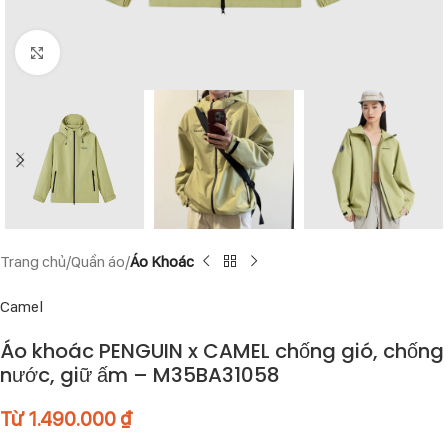
Click to enlarge
Trang chủ
Quần áo
Áo Khoác
Camel
Áo khoác PENGUIN x CAMEL chống gió, chống
nước, giữ ấm – M35BA31058
Từ
1.490.000
₫