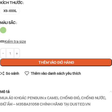
KÍCH THƯỚC
XS-XXXL
MÀU SẮC
Kiểm tra size
THÊM VÀO GIỎ HÀNG
So sánh
Thêm vào danh sách yêu thích
Mô tả
MUA ÁO KHOÁC PENGUIN x CAMEL CHỐNG GIÓ, CHỐNG NƯỚC,
GIỮ ẤM – M35BA31058 CHÍNH HÃNG TẠI DUSTED.VN