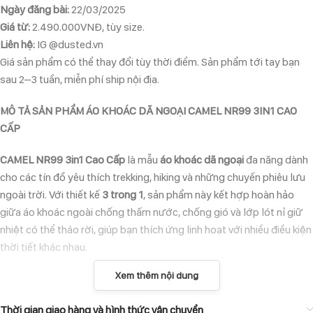
Ngày đăng bài:
22/03/2025
Giá từ:
2.490.000VNĐ, tùy size.
Liên hệ:
IG @dusted.vn
Giá sản phẩm có thể thay đổi tùy thời điểm. Sản phẩm tới tay bạn
sau 2–3 tuần, miễn phí ship nội địa.
MÔ TẢ SẢN PHẨM ÁO KHOÁC DÃ NGOẠI CAMEL NR99 3IN1 CAO
CẤP
CAMEL NR99 3in1 Cao Cấp
là mẫu
áo khoác dã ngoại
đa năng dành
cho các tín đồ yêu thích trekking, hiking và những chuyến phiêu lưu
ngoài trời. Với thiết kế
3 trong 1
, sản phẩm này kết hợp hoàn hảo
giữa áo khoác ngoài chống thấm nước, chống gió và lớp lót nỉ giữ
nhiệt có thể tháo rời, giúp bạn thích ứng linh hoạt với nhiều điều kiện
thời tiết khác nhau.
Xem thêm nội dung
Phiên bản
A34CF00780
nổi bật với phong cách thể thao hiện đại
nhưng không kém phần mạnh mẽ và cá tính. Phần lớp vỏ ngoài
Thời gian giao hàng và hình thức vận chuyển