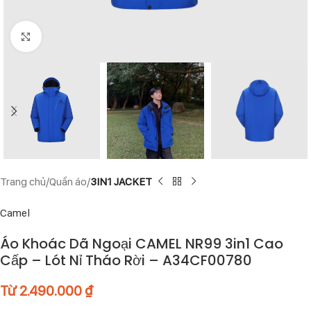
Click to enlarge
Trang chủ
Quần áo
3IN1 JACKET
Camel
Áo Khoác Dã Ngoại CAMEL NR99 3in1 Cao
Cấp – Lót Nỉ Tháo Rời – A34CF00780
Từ
2.490.000
₫