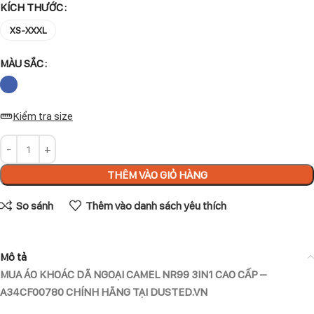
KÍCH THƯỚC
XS-XXXL
MÀU SẮC
Kiểm tra size
THÊM VÀO GIỎ HÀNG
So sánh
Thêm vào danh sách yêu thích
Mô tả
MUA ÁO KHOÁC DÃ NGOẠI CAMEL NR99 3IN1 CAO CẤP –
A34CF00780 CHÍNH HÃNG TẠI DUSTED.VN