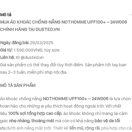
Mô tả
MUA ÁO KHOÁC CHỐNG NẮNG NOTHOMME UPF100+ – 24W006
CHÍNH HÃNG TẠI DUSTED.VN
Ngày đăng bài:
26/03/2025
Giá từ:
1.590.000VNĐ, tùy size.
Liên hệ:
IG @dusted.vn
Giá sản phẩm có thể thay đổi tùy thời điểm. Sản phẩm tới tay bạn
sau 2–3 tuần, miễn phí ship nội địa.
MÔ TẢ SẢN PHẨM
Áo khoác chống nắng
NOTHOMME UPF100+ – 24W006
là lựa chọn
hoàn hảo cho những ai yêu thích hoạt động ngoài trời. Với chất
liệu
100% sợi tổng hợp cao cấp
, áo khoác không chỉ mang lại cảm
giác
nhẹ nhàng, thoáng mát
mà còn có khả năng
bảo vệ da tối
ưu
dưới ánh nắng mặt trời. Thiết kế
liền mũ, rộng rãi
, phù hợp cho cả