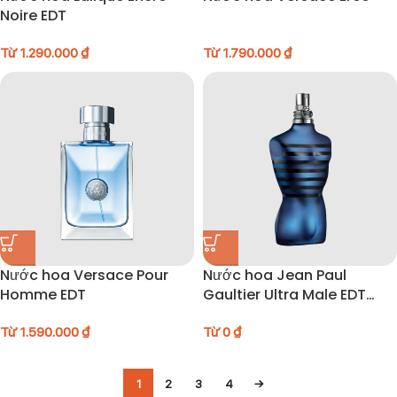
Noire EDT
Từ
1.290.000
₫
Từ
1.790.000
₫
Nước hoa Versace Pour
Nước hoa Jean Paul
Homme EDT
Gaultier Ultra Male EDT
Intense
Từ
1.590.000
₫
Từ
0
₫
1
2
3
4
→