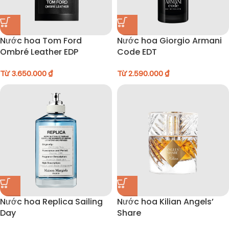
Nước hoa Tom Ford
Nước hoa Giorgio Armani
Ombré Leather EDP
Code EDT
Từ
3.650.000
₫
Từ
2.590.000
₫
Nước hoa Replica Sailing
Nước hoa Kilian Angels’
Day
Share