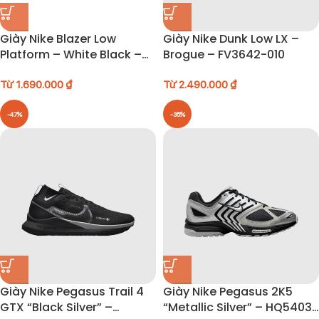
Giày Nike Blazer Low
Giày Nike Dunk Low LX –
Platform – White Black –
Brogue – FV3642-010
DJ0292-101
Từ
1.690.000
₫
Từ
2.490.000
₫
-47%
-35%
Giày Nike Pegasus Trail 4
Giày Nike Pegasus 2K5
GTX “Black Silver” –
“Metallic Silver” – HQ5403-