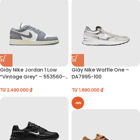
Giày Nike Jordan 1 Low
Giày Nike Waffle One –
“Vintage Grey” – 553560-
DA7995-100
053
Từ
2.490.000
₫
Từ
1.690.000
₫
-59%