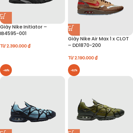
Giày Nike Initiator –
IB4595-001
Giày Nike Air Max 1 x CLOT
– DD1870-200
Từ
2.390.000
₫
Từ
2.190.000
₫
-49%
-62%