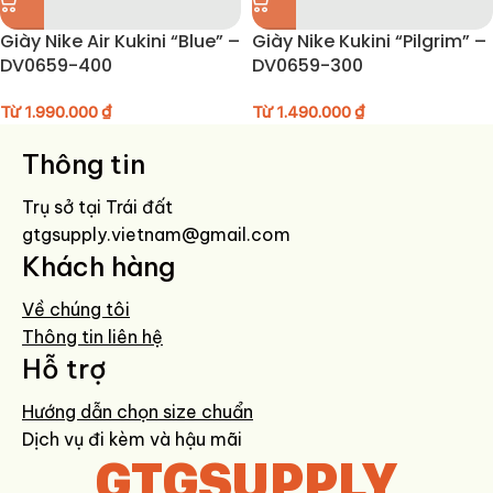
Giày Nike Air Kukini “Blue” –
Giày Nike Kukini “Pilgrim” –
DV0659-400
DV0659-300
Từ
1.990.000
₫
Từ
1.490.000
₫
Thông tin
Trụ sở tại Trái đất
gtgsupply.vietnam@gmail.com
Khách hàng
Về chúng tôi
Thông tin liên hệ
Hỗ trợ
Hướng dẫn chọn size chuẩn
Dịch vụ đi kèm và hậu mãi
GTGSUPPLY