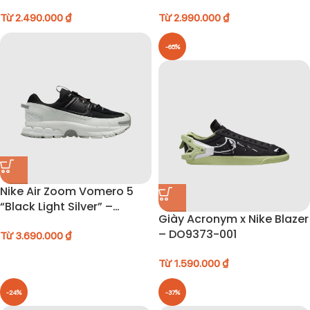
DJ7926-001
001
Từ
2.490.000
₫
Từ
2.990.000
₫
-65%
Nike Air Zoom Vomero 5
“Black Light Silver” –
Giày Acronym x Nike Blazer
FV2295-001
– DO9373-001
Từ
3.690.000
₫
Từ
1.590.000
₫
-24%
-37%