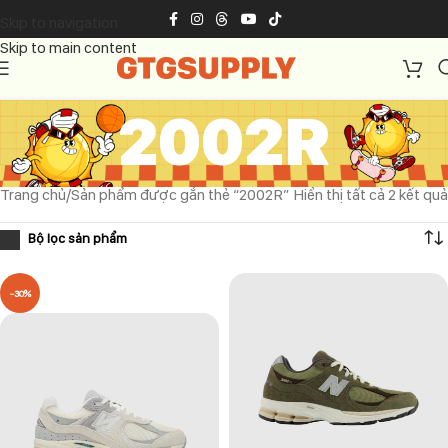
Skip to navigation
Skip to main content
2002R
Trang chủ
Sản phẩm được gắn thẻ “2002R”
Hiển thị tất cả 2 kết quả
-30%