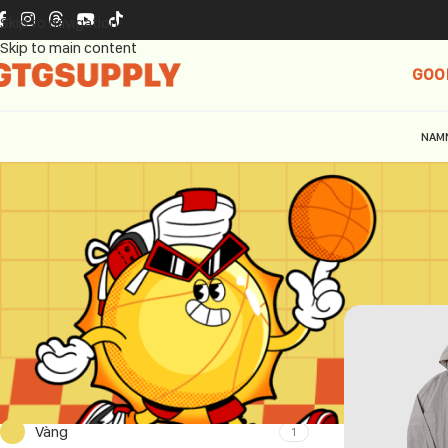
Skip to navigation
Skip to main content
GOO
NAM
THƯƠNG HIỆU
Trang chủ
TGN
TGNS
4
MÀU SẮC
Vàng
1