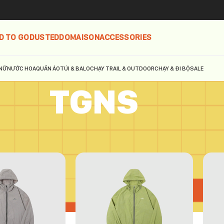
D TO GO
DUSTED
DOMAISON
ACCESSORIES
NỮ
NƯỚC HOA
QUẦN ÁO
TÚI & BALO
CHẠY TRAIL & OUTDOOR
CHẠY & ĐI BỘ
SALE
TGNS
S