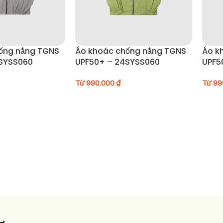
ống nắng TGNS
Áo khoác chống nắng TGNS
Áo k
SYSS060
UPF50+ – 24SYSS060
UPF5
Từ
990.000
₫
Từ
99