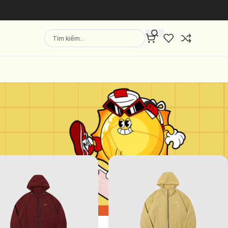
Hiển thị
9
12
18
24