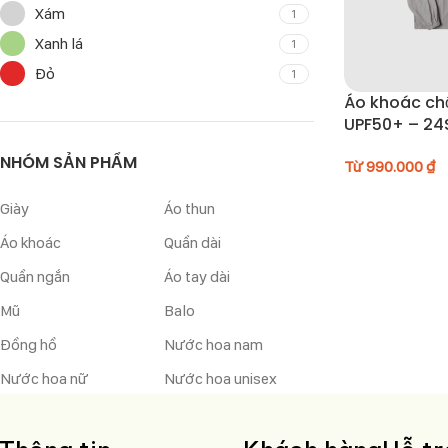
Xám
1
Xanh lá
1
Đỏ
1
Áo khoác ch
UPF50+ – 24
NHÓM SẢN PHẨM
Từ
990.000
₫
Giày
Áo thun
Áo khoác
Quần dài
Quần ngắn
Áo tay dài
Mũ
Balo
Đồng hồ
Nước hoa nam
Nước hoa nữ
Nước hoa unisex