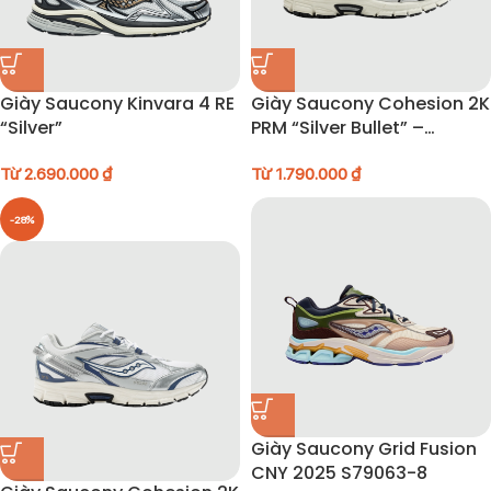
Giày Saucony Kinvara 4 RE
Giày Saucony Cohesion 2K
“Silver”
PRM “Silver Bullet” –
S79019-1
Từ
2.690.000
₫
Từ
1.790.000
₫
-28%
Giày Saucony Grid Fusion
CNY 2025 S79063-8