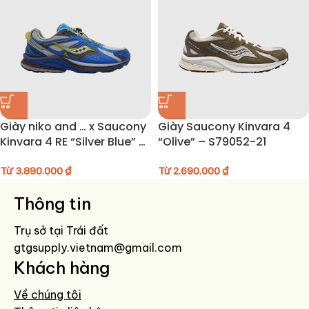
Giày niko and … x Saucony
Giày Saucony Kinvara 4
Kinvara 4 RE “Silver Blue” –
“Olive” – S79052-21
S79052-33
Từ
3.890.000
₫
Từ
2.690.000
₫
Thông tin
Trụ sở tại Trái đất
gtgsupply.vietnam@gmail.com
Khách hàng
Về chúng tôi