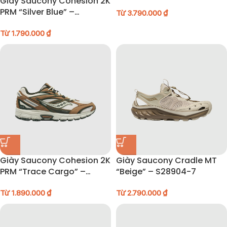
Giày Saucony Cohesion 2K
PRM “Silver Blue” –
Từ
3.790.000
₫
S79073-2
Từ
1.790.000
₫
Giày Saucony Cohesion 2K
Giày Saucony Cradle MT
PRM “Trace Cargo” –
“Beige” – S28904-7
S79073-5
Từ
1.890.000
₫
Từ
2.790.000
₫