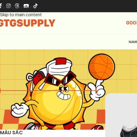
Skip to navigation
Skip to main content
GOO
NAM
GIÁ
Trang chủ
Old 
Giá:
2.590.000 ₫
—
2.990.000 ₫
LỌC
MÀU SẮC