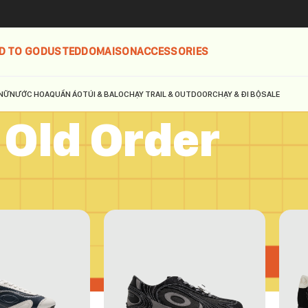
D TO GO
DUSTED
DOMAISON
ACCESSORIES
NỮ
NƯỚC HOA
QUẦN ÁO
TÚI & BALO
CHẠY TRAIL & OUTDOOR
CHẠY & ĐI BỘ
SALE
Old Order
Order