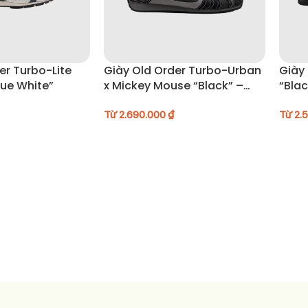
er Turbo-Lite
Giày Old Order Turbo-Urban
Giày
lue White”
x Mickey Mouse “Black” –
“Bla
O2320819
Từ
2.690.000
₫
Từ
2.