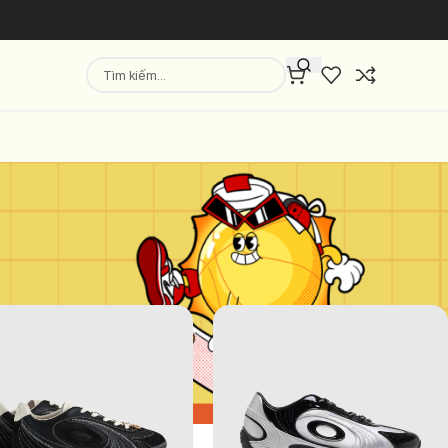
Hiển thị
9
12
18
24