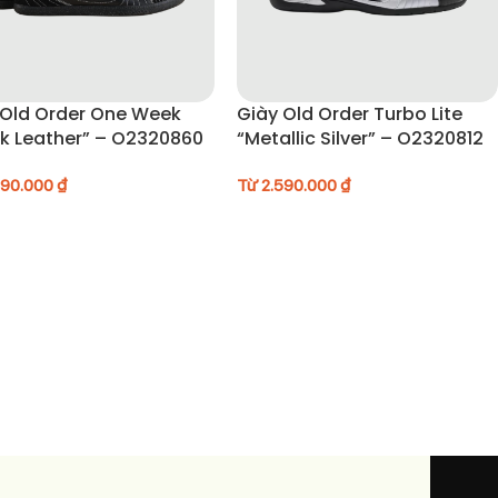
 Old Order One Week
Giày Old Order Turbo Lite
ck Leather” – O2320860
“Metallic Silver” – O2320812
590.000
₫
Từ
2.590.000
₫