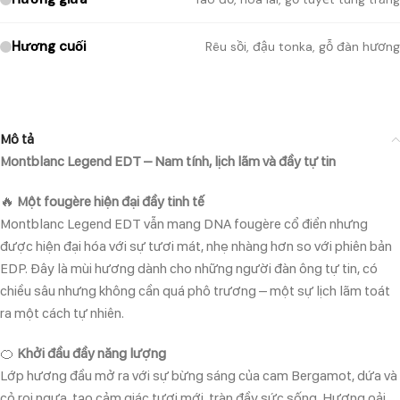
Hương cuối
Rêu sồi, đậu tonka, gỗ đàn hương
Mô tả
Montblanc Legend EDT – Nam tính, lịch lãm và đầy tự tin
🔥
Một fougère hiện đại đầy tinh tế
Montblanc Legend EDT vẫn mang DNA fougère cổ điển nhưng
được hiện đại hóa với sự tươi mát, nhẹ nhàng hơn so với phiên bản
EDP. Đây là mùi hương dành cho những người đàn ông tự tin, có
chiều sâu nhưng không cần quá phô trương – một sự lịch lãm toát
ra một cách tự nhiên.
🍊
Khởi đầu đầy năng lượng
Lớp hương đầu mở ra với sự bừng sáng của cam Bergamot, dứa và
cỏ roi ngựa, tạo cảm giác tươi mới, tràn đầy sức sống. Hương oải