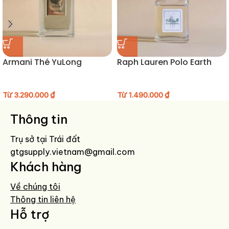
🌙 Hương cuối:
Rêu sồi, đậu tonka, gỗ đàn hương
Armani Thé YuLong
Raph Lauren Polo Earth
Từ
3.290.000
₫
Từ
1.490.000
₫
Thông tin
Trụ sở tại Trái đất
gtgsupply.vietnam@gmail.com
Khách hàng
Về chúng tôi
Thông tin liên hệ
Hỗ trợ