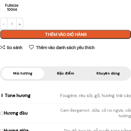
Fullsize
100ml
THÊM VÀO GIỎ HÀNG
So sánh
Thêm vào danh sách yêu thích
Mùi hương
Đặc điểm
Khuyên dùng
Tone hương
Fougère, rêu sồi, gỗ, hương trái cây
Cam Bergamot, dứa, cỏ roi ngựa, oải
Hương đầu
hương
Hương giữa
Táo đỏ, hoa lài, gỗ tuyết tùng trắng