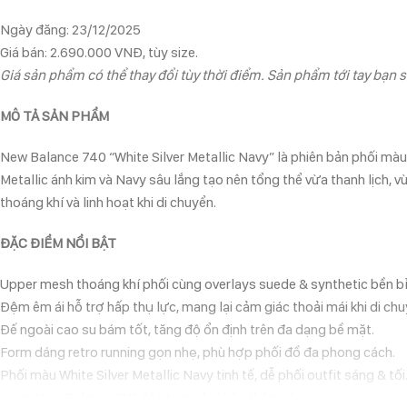
Ngày đăng: 23/12/2025
Giá bán: 2.690.000 VNĐ, tùy size.
Giá sản phẩm có thể thay đổi tùy thời điểm. Sản phẩm tới tay bạn s
MÔ TẢ SẢN PHẨM
New Balance 740 “White Silver Metallic Navy” là phiên bản phối màu 
Metallic ánh kim và Navy sâu lắng tạo nên tổng thể vừa thanh lịch, v
thoáng khí và linh hoạt khi di chuyển.
ĐẶC ĐIỂM NỔI BẬT
Upper mesh thoáng khí phối cùng overlays suede & synthetic bền bỉ
Đệm êm ái hỗ trợ hấp thụ lực, mang lại cảm giác thoải mái khi di chu
Đế ngoài cao su bám tốt, tăng độ ổn định trên đa dạng bề mặt.
Form dáng retro running gọn nhẹ, phù hợp phối đồ đa phong cách.
Phối màu White Silver Metallic Navy tinh tế, dễ phối outfit sáng & tối
Logo New Balance “N” đặc trưng hai bên thân giày.