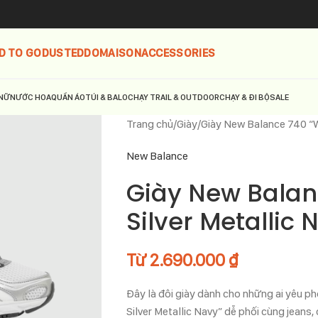
D TO GO
DUSTED
DOMAISON
ACCESSORIES
NỮ
NƯỚC HOA
QUẦN ÁO
TÚI & BALO
CHẠY TRAIL & OUTDOOR
CHẠY & ĐI BỘ
SALE
Trang chủ
Giày
Giày New Balance 740 “W
New Balance
Giày New Balan
Silver Metallic
Từ
2.690.000
₫
Đây là đôi giày dành cho những ai yêu pho
Silver Metallic Navy” dễ phối cùng jeans,