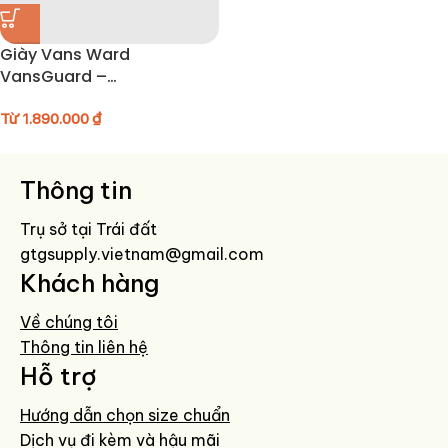
Giày Vans Ward
VansGuard –
VN000CZFCFB
Từ
1.890.000
₫
Thông tin
Trụ sở tại Trái đất
gtgsupply.vietnam@gmail.com
Khách hàng
Về chúng tôi
Thông tin liên hệ
Hỗ trợ
Hướng dẫn chọn size chuẩn
Dịch vụ đi kèm và hậu mãi