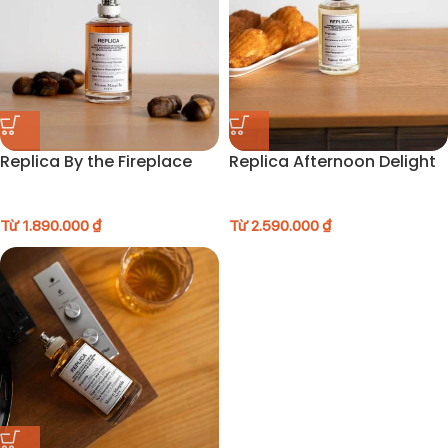
Replica By the Fireplace
Replica Afternoon Delight
Từ
1.890.000
₫
Từ
2.590.000
₫