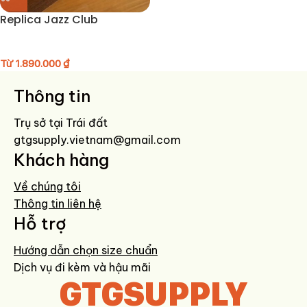
Replica Jazz Club
Từ
1.890.000
₫
Thông tin
Trụ sở tại Trái đất
gtgsupply.vietnam@gmail.com
Khách hàng
Về chúng tôi
Thông tin liên hệ
Hỗ trợ
Hướng dẫn chọn size chuẩn
Dịch vụ đi kèm và hậu mãi
GTGSUPPLY