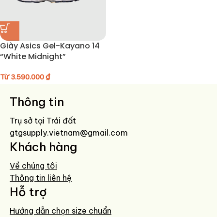
Giày Asics Gel-Kayano 14
“White Midnight”
Từ
3.590.000
₫
Thông tin
Trụ sở tại Trái đất
gtgsupply.vietnam@gmail.com
Khách hàng
Về chúng tôi
Thông tin liên hệ
Hỗ trợ
Hướng dẫn chọn size chuẩn